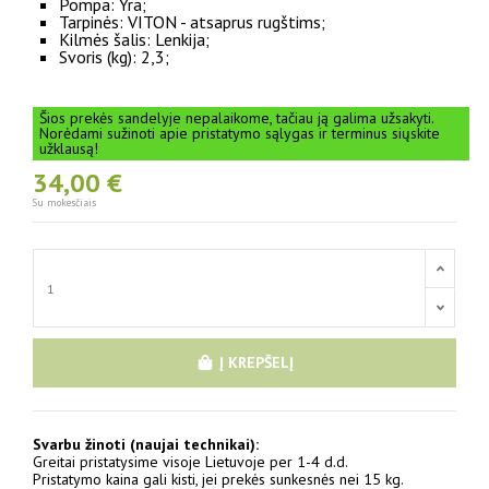
Pompa: Yra;
Tarpinės: VITON - atsaprus rugštims;
Kilmės šalis: Lenkija;
Svoris (kg): 2,3;
Šios prekės sandelyje nepalaikome, tačiau ją galima užsakyti.
Norėdami sužinoti apie pristatymo sąlygas ir terminus siųskite
užklausą!
34,00 €
Su mokesčiais
Į KREPŠELĮ
Svarbu žinoti (naujai technikai):
Greitai pristatysime visoje Lietuvoje per 1-4 d.d.
Pristatymo kaina gali kisti, jei prekės sunkesnės nei 15 kg.