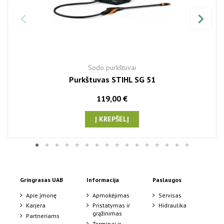
Sodo purkštuvai
Purkštuvas STIHL SG 51
119,00 €
Į KREPŠELĮ
Gringrasas UAB
Informacija
Paslaugos
Apie įmonę
Apmokėjimas
Servisas
Karjera
Pristatymas ir
Hidraulika
grąžinimas
Partneriams
Terminai ir