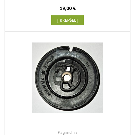
19,00 €
Į KREPŠELĮ
Pagrindinis