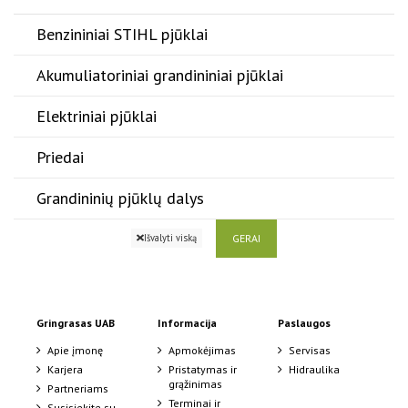
Benzininiai STIHL pjūklai
Akumuliatoriniai grandininiai pjūklai
Elektriniai pjūklai
Priedai
Grandininių pjūklų dalys
GERAI
Išvalyti viską
Gringrasas UAB
Informacija
Paslaugos
Apie įmonę
Apmokėjimas
Servisas
Karjera
Pristatymas ir
Hidraulika
grąžinimas
Partneriams
Terminai ir
Susisiekite su