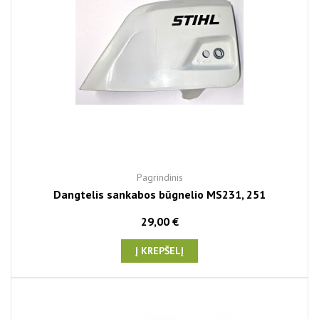
Pagrindinis
Dangtelis sankabos būgnelio MS231, 251
29,00 €
Į KREPŠELĮ