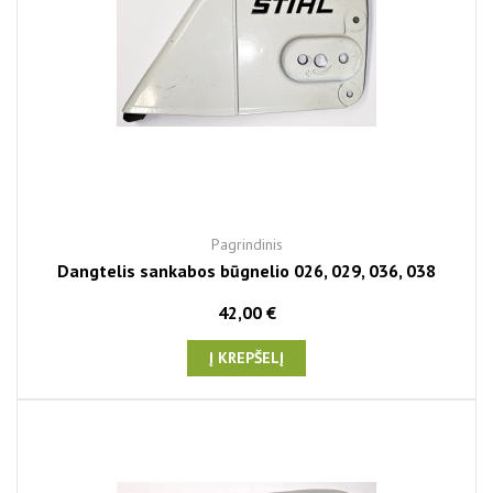
Pagrindinis
Dangtelis sankabos būgnelio 026, 029, 036, 038
42,00 €
Į KREPŠELĮ