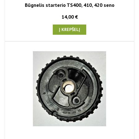
Būgnelis starterio TS400, 410, 420 seno
14,00 €
Į KREPŠELĮ