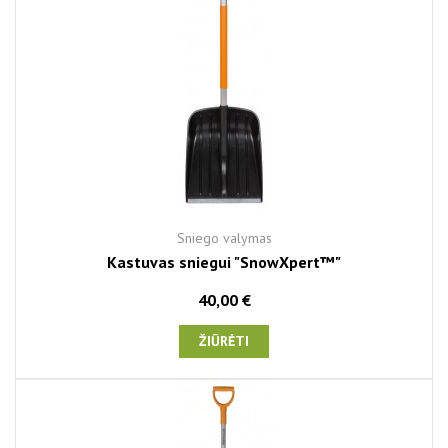
Sniego valymas
Kastuvas sniegui "SnowXpert™"
40,00 €
ŽIŪRĖTI