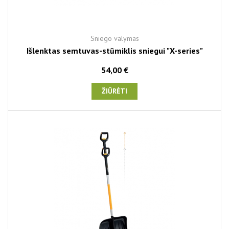
Sniego valymas
Išlenktas semtuvas-stūmiklis sniegui "X-series"
54,00 €
ŽIŪRĖTI