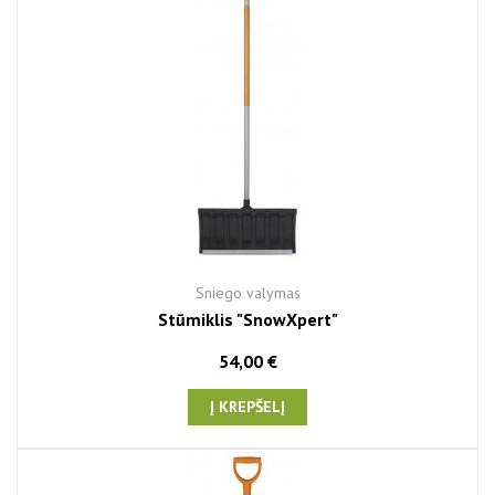
Sniego valymas
Stūmiklis "SnowXpert"
54,00 €
Į KREPŠELĮ