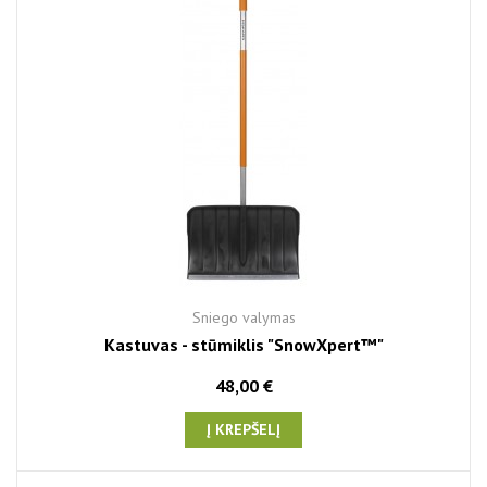
Sniego valymas
Kastuvas - stūmiklis "SnowXpert™"
48,00 €
Į KREPŠELĮ