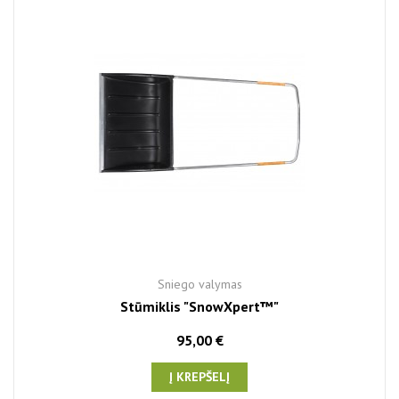
Sniego valymas
Stūmiklis "SnowXpert™"
95,00 €
Į KREPŠELĮ