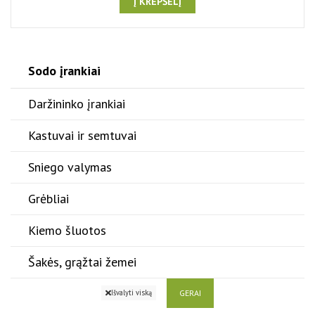
Į KREPŠELĮ
Sodo įrankiai
Daržininko įrankiai
Kastuvai ir semtuvai
Sniego valymas
Grėbliai
Kiemo šluotos
Šakės, grąžtai žemei
GERAI
Išvalyti viską