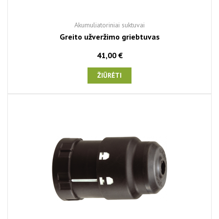
Akumuliatoriniai suktuvai
Greito užveržimo griebtuvas
41,00 €
ŽIŪRĖTI