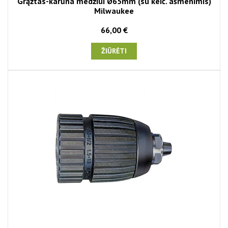
Grąžtas-karūna medžiui Ø65mm (su keič. ašmenimis)
Milwaukee
66,00 €
ŽIŪRĖTI