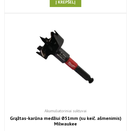
Į KREPŠELĮ
Akumuliatoriniai suktuvai
Grąžtas-karūna medžiui Ø51mm (su keič. ašmenimis)
Milwaukee