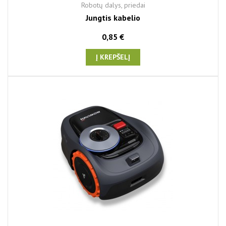
Robotų dalys, priedai
Jungtis kabelio
0,85 €
Į KREPŠELĮ