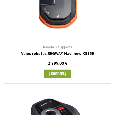
Robotai vejapjovės
Vejos robotas SEGWAY Navimow X315E
2 299,00 €
Į KREPŠELĮ