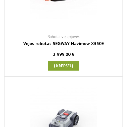
Robotai vejapjovės
Vejos robotas SEGWAY Navimow X350E
2 999,00 €
Į KREPŠELĮ