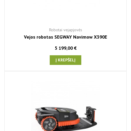
Robotai vejapjovės
Vejos robotas SEGWAY Navimow X390E
5 199,00 €
Į KREPŠELĮ