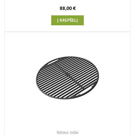
88,00 €
Į KREPŠELĮ
Ketaus indai