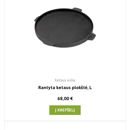
Ketaus indai
Rantyta ketaus plokštė, L
68,00 €
Į KREPŠELĮ