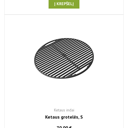
Į KREPŠELĮ
Ketaus indai
Ketaus grotelės, S
70,00 €