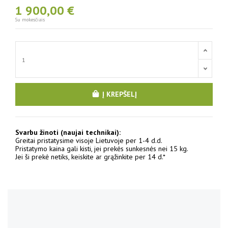
1 900,00 €
Su mokesčiais
Į KREPŠELĮ
Svarbu žinoti (naujai technikai):
Greitai pristatysime visoje Lietuvoje per 1-4 d.d.
Pristatymo kaina gali kisti, jei prekės sunkesnės nei 15 kg.
Jei ši prekė netiks, keiskite ar grąžinkite per 14 d.*
No reviews