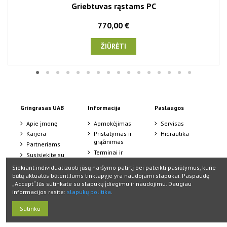
Griebtuvas rąstams PC
770,00 €
ŽIŪRĖTI
Gringrasas UAB
Informacija
Paslaugos
Apie įmonę
Apmokėjimas
Servisas
Karjera
Pristatymas ir
Hidraulika
grąžinimas
Partneriams
Terminai ir
Susisiekite su
sąlygos
mumis
Siekiant individualizuoti jūsų naršymo patirtį bei pateikti pasiūlymus, kurie
Slapukų politika
būtų aktualūs būtent Jums tinklapyje yra naudojami slapukai. Paspaudę
Lizingas
„Accept“ Jūs sutinkate su slapukų įdiegimu ir naudojimu. Daugiau
informacijos rasite:
slapukų politika
.
Sutinku
Copyright: 2024 Gringrasas. Visos teisės saugomos