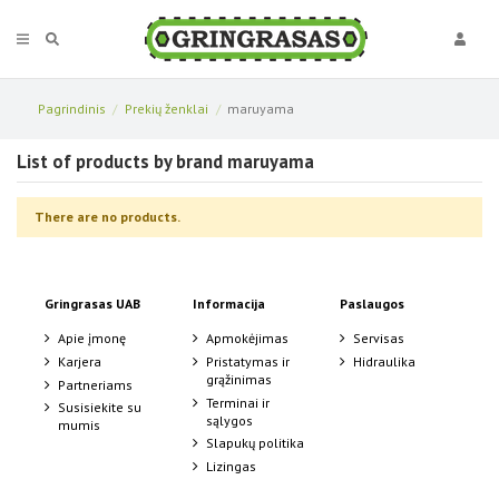
Pagrindinis
Prekių ženklai
maruyama
List of products by brand maruyama
There are no products.
Gringrasas UAB
Informacija
Paslaugos
Apie įmonę
Apmokėjimas
Servisas
Karjera
Pristatymas ir
Hidraulika
grąžinimas
Partneriams
Terminai ir
Susisiekite su
sąlygos
mumis
Slapukų politika
Lizingas