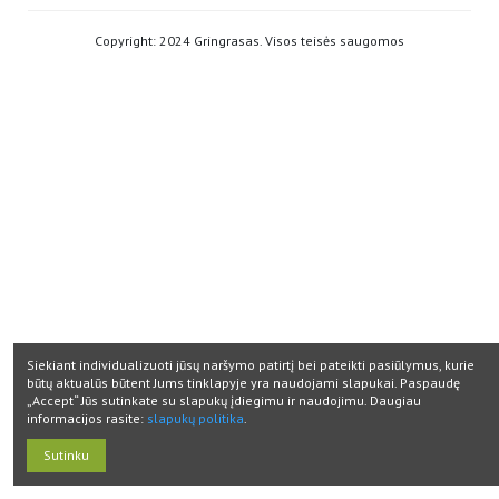
Copyright: 2024 Gringrasas. Visos teisės saugomos
Siekiant individualizuoti jūsų naršymo patirtį bei pateikti pasiūlymus, kurie
būtų aktualūs būtent Jums tinklapyje yra naudojami slapukai. Paspaudę
„Accept“ Jūs sutinkate su slapukų įdiegimu ir naudojimu. Daugiau
informacijos rasite:
slapukų politika
.
Sutinku