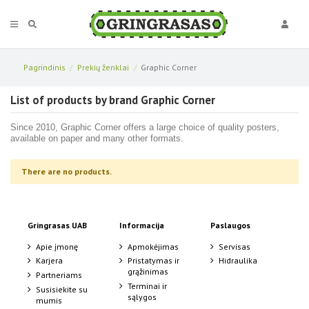
Pagrindinis
Prekių ženklai
Graphic Corner
List of products by brand Graphic Corner
Since 2010, Graphic Corner offers a large choice of quality posters,
available on paper and many other formats.
There are no products.
Gringrasas UAB
Informacija
Paslaugos
Apie įmonę
Apmokėjimas
Servisas
Karjera
Pristatymas ir
Hidraulika
grąžinimas
Partneriams
Terminai ir
Susisiekite su
sąlygos
mumis