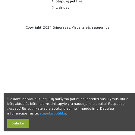
Slapukų politika
Lizingas
Copyright: 2024 Gringrasas. Visos teisės saugomos
Siekiant individualizuoti jūsų naršymo patirtį bei pateikti pasiūlymus, kurie
būtų aktualūs būtent Jums tinklapyje yra naudojami slapukai. Paspaudę
„Accept“ Jūs sutinkate su slapukų įdiegimu ir naudojimu. Daugiau
informacijos rasite:
slapukų politika
.
Sutinku