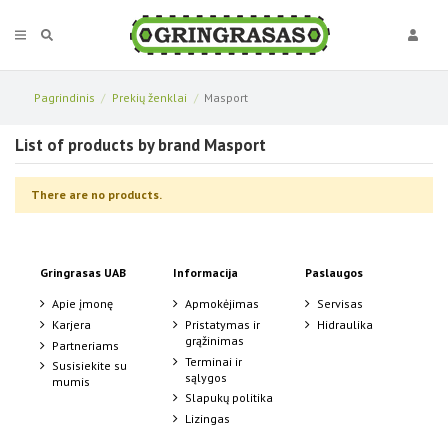
Pagrindinis
Prekių ženklai
Masport
List of products by brand Masport
There are no products.
Gringrasas UAB
Informacija
Paslaugos
Apie įmonę
Apmokėjimas
Servisas
Karjera
Pristatymas ir
Hidraulika
grąžinimas
Partneriams
Terminai ir
Susisiekite su
sąlygos
mumis
Slapukų politika
Lizingas