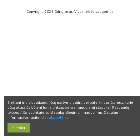
Copyright: 2024 Gringrasas. Visos teisės saugomos
Siekiant individualizuoti jūsų naršymo patirtį bei pateikti pasiūlymus, kurie
būtų aktualūs būtent Jums tinklapyje yra naudojami slapukai. Paspaudę
„Accept“ Jūs sutinkate su slapukų įdiegimu ir naudojimu. Daugiau
informacijos rasite:
slapukų politika
.
Sutinku