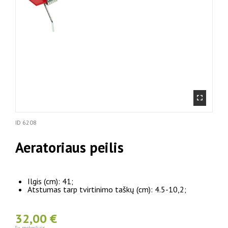
ID
6208
Aeratoriaus peilis
Ilgis (cm): 41;
Atstumas tarp tvirtinimo taškų (cm): 4.5-10,2;
32,00 €
Su mokesčiais