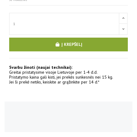
Į KREPŠELĮ
Svarbu žinoti (naujai technikai):
Greitai pristatysime visoje Lietuvoje per 1-4 d.d.
Pristatymo kaina gali kisti, jei prekės sunkesnės nei 15 kg.
Jei ši prekė netiks, keiskite ar grąžinkite per 14 d.*
No reviews